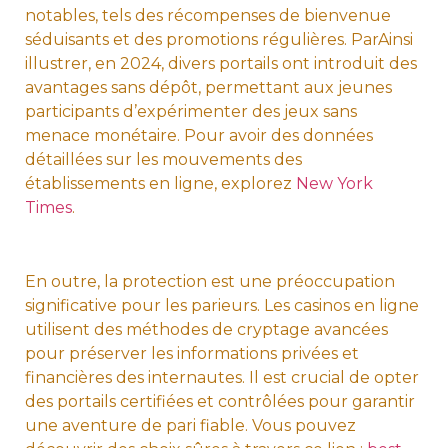
notables, tels des récompenses de bienvenue
séduisants et des promotions régulières. ParAinsi
illustrer, en 2024, divers portails ont introduit des
avantages sans dépôt, permettant aux jeunes
participants d’expérimenter des jeux sans
menace monétaire. Pour avoir des données
détaillées sur les mouvements des
établissements en ligne, explorez
New York
Times
.
En outre, la protection est une préoccupation
significative pour les parieurs. Les casinos en ligne
utilisent des méthodes de cryptage avancées
pour préserver les informations privées et
financières des internautes. Il est crucial de opter
des portails certifiées et contrôlées pour garantir
une aventure de pari fiable. Vous pouvez