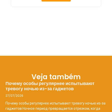
Veja também
Почему особы регулярнее испытывают
тревогу ночью из-за гаджетов
27/07/2026
Почему особы регулярнее испытывают тревогу ночью из-за
гаджетов Ночное период превращается отрезком, когда