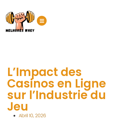
L’Impact des
Casinos en Ligne
sur l’Industrie du
Jeu
Abril 10, 2026