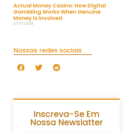
Actual Money Casino: How Digital
Gambling Works When Genuine
Money Is Involved
27/07/2026
Nossas redes sociais
Inscreva-Se Em
Nossa Newslatter