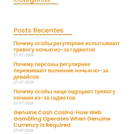
Posts Recentes
Почему особы регулярнее испытывают
тревогу ночью из-за гаджетов
27/07/2026
Почему персоны регулярнее
переживают волнение ночью из-за
девайсов
27/07/2026
Почему особы чаще ощущают тревогу
ночами из-за гаджетов
27/07/2026
Genuine Cash Casino: How Web
Gambling Operates When Genuine
Currency Is Required
27/07/2026