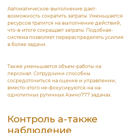
Автоматическое-выполнение дает-
возможность сократить затраты. Уменьшается
ресурсов тратится на выполнение действий,
что-в-итоге сокращает затраты. Подобная-
система позволяет перераспределять усилия
в более задачи.
Также уменьшается объем-работы на
персонал. Сотрудники способны
сосредоточиться на оценке и управлении,
вместо-этого не-фокусируются-на на-
однотипных рутинных Азино777 задачах.
Контроль а-также
наблюдение