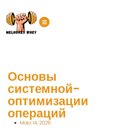
Основы
системной-
оптимизации
операций
Maio 14, 2026