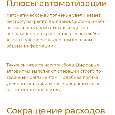
Плюсы автоматизации
Автоматическое-выполнение увеличивает
быстроту закрытия действий. Система имеет-
возможность обрабатывать сведения
оперативнее, по-сравнению-с человек. Это
Азино в-частности важно при большом
объеме информации.
Также снижается частота сбоев. Цифровые
алгоритмы выполняют операции строго по
заданным регламентам. Подобная-логика
увеличивает стабильность операций плюс
развивает точность итога.
Сокращение расходов