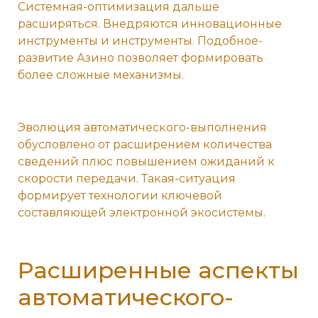
Системная-оптимизация дальше
расширяться. Внедряются инновационные
инструменты и инструменты. Подобное-
развитие Азино позволяет формировать
более сложные механизмы.
Эволюция автоматического-выполнения
обусловлено от расширением количества
сведений плюс повышением ожиданий к
скорости передачи. Такая-ситуация
формирует технологии ключевой
составляющей электронной экосистемы.
Расширенные аспекты
автоматического-