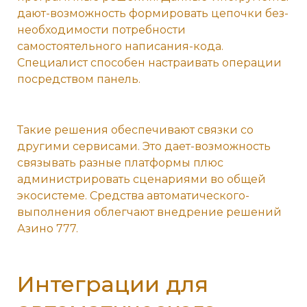
дают-возможность формировать цепочки без-
необходимости потребности
самостоятельного написания-кода.
Специалист способен настраивать операции
посредством панель.
Такие решения обеспечивают связки со
другими сервисами. Это дает-возможность
связывать разные платформы плюс
администрировать сценариями во общей
экосистеме. Средства автоматического-
выполнения облегчают внедрение решений
Азино 777.
Интеграции для