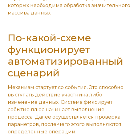
которых необходима обработка значительного
массива данных.
По-какой-схеме
функционирует
автоматизированный
сценарий
Механизм стартует со события. Это способно
выступать действие участника либо
изменение данных. Система фиксирует
событие плюс начинает выполнение
процесса. Далее осуществляется проверка
параметров, после-чего этого выполняются
определенные операции.