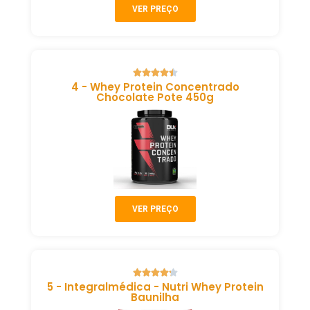
VER PREÇO
4 - Whey Protein Concentrado
Chocolate Pote 450g
VER PREÇO
5 - Integralmédica - Nutri Whey Protein
Baunilha