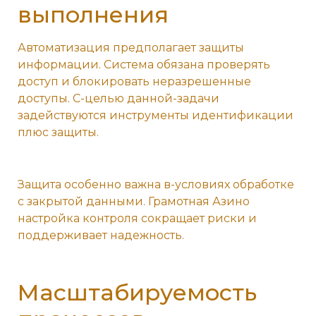
выполнения
Автоматизация предполагает защиты
информации. Система обязана проверять
доступ и блокировать неразрешенные
доступы. С-целью данной-задачи
задействуются инструменты идентификации
плюс защиты.
Защита особенно важна в-условиях обработке
с закрытой данными. Грамотная Азино
настройка контроля сокращает риски и
поддерживает надежность.
Масштабируемость