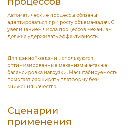
процессов
Автоматические процессы обязаны
адаптироваться при росту объема-задач. С
увеличением числа процессов механизм
должна удерживать эффективность.
Для данной-задачи используются
оптимизированные механизмы а-также
балансировка нагрузки. Масштабируемость
помогает расширять платформу без-
снижения качества.
Сценарии
применения