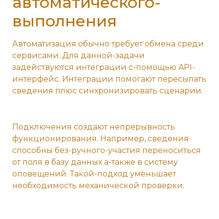
автоматического-
выполнения
Автоматизация обычно требует обмена среди
сервисами. Для данной-задачи
задействуются интеграции с-помощью API-
интерфейс. Интеграции помогают пересылать
сведения плюс синхронизировать сценарии.
Подключения создают непрерывность
функционирования. Например, сведения
способны без-ручного-участия переноситься
от поля в базу данных а-также в систему
оповещений. Такой-подход уменьшает
необходимость механической проверки.