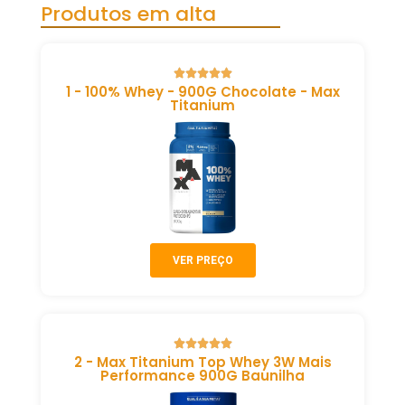
Produtos em alta
1 - 100% Whey - 900G Chocolate - Max
Titanium
VER PREÇO
2 - Max Titanium Top Whey 3W Mais
Performance 900G Baunilha