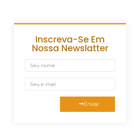
Inscreva-Se Em
Nossa Newslatter
Enviar