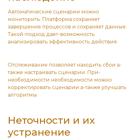
Автоматические сценарии можно
мониторить. Платформа сохраняет
завершение процессов и сохраняет данные.
Такой-подход дает-возможность
анализировать эффективность действия.
Отслеживание позволяет находить сбои а-
также настраивать сценарии. При-
необходимости необходимости можно
корректировать сценарии а-также улучшать
алгоритмы.
Неточности и их
устранение