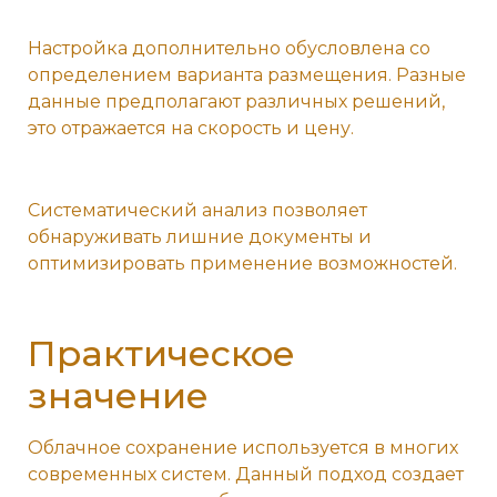
Настройка дополнительно обусловлена со
определением варианта размещения. Разные
данные предполагают различных решений,
это отражается на скорость и цену.
Систематический анализ позволяет
обнаруживать лишние документы и
оптимизировать применение возможностей.
Практическое
значение
Облачное сохранение используется в многих
современных систем. Данный подход создает