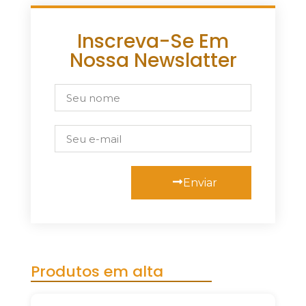
Inscreva-Se Em
Nossa Newslatter
Enviar
Produtos em alta