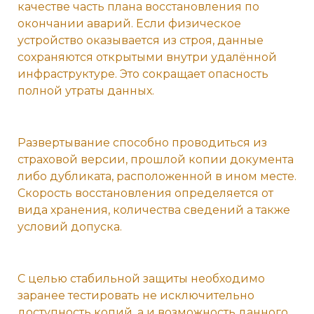
качестве часть плана восстановления по
окончании аварий. Если физическое
устройство оказывается из строя, данные
сохраняются открытыми внутри удалённой
инфраструктуре. Это сокращает опасность
полной утраты данных.
Развертывание способно проводиться из
страховой версии, прошлой копии документа
либо дубликата, расположенной в ином месте.
Скорость восстановления определяется от
вида хранения, количества сведений а также
условий допуска.
С целью стабильной защиты необходимо
заранее тестировать не исключительно
доступность копий, а и возможность данного