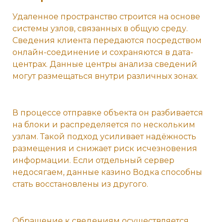
Удаленное пространство строится на основе
системы узлов, связанных в общую среду.
Сведения клиента передаются посредством
онлайн-соединение и сохраняются в дата-
центрах. Данные центры анализа сведений
могут размещаться внутри различных зонах.
В процессе отправке объекта он разбивается
на блоки и распределяется по нескольким
узлам. Такой подход усиливает надёжность
размещения и снижает риск исчезновения
информации. Если отдельный сервер
недосягаем, данные казино Водка способны
стать восстановлены из другого.
Обращение к сведениям осуществляется