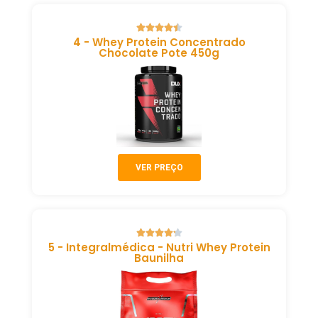
4 - Whey Protein Concentrado
Chocolate Pote 450g
VER PREÇO
5 - Integralmédica - Nutri Whey Protein
Baunilha