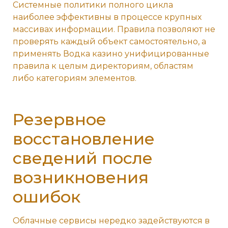
Системные политики полного цикла
наиболее эффективны в процессе крупных
массивах информации. Правила позволяют не
проверять каждый объект самостоятельно, а
применять Водка казино унифицированные
правила к целым директориям, областям
либо категориям элементов.
Резервное
восстановление
сведений после
возникновения
ошибок
Облачные сервисы нередко задействуются в