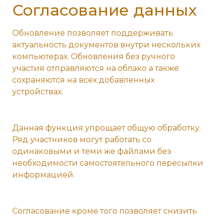
Согласование данных
Обновление позволяет поддерживать
актуальность документов внутри нескольких
компьютерах. Обновления без ручного
участия отправляются на облако а также
сохраняются на всех добавленных
устройствах.
Данная функция упрощает общую обработку.
Ряд участников могут работать со
одинаковыми и теми же файлами без
необходимости самостоятельного пересылки
информацией.
Согласование кроме того позволяет снизить