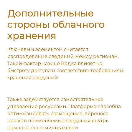
Дополнительные
стороны облачного
хранения
Ключевым элементом считается
распределение сведений между регионам.
Такой фактор казино Водка влияет на
быстроту доступа и соответствие требованиям
хранения сведений.
Также задействуется самостоятельное
управление ресурсами. Платформа способна
оптимизировать размещение, перенося
нечасто применяемые сведения внутрь
намного экономичные слои.