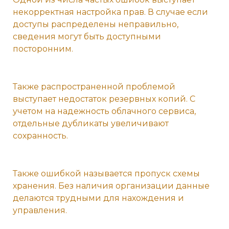
некорректная настройка прав. В случае если
доступы распределены неправильно,
сведения могут быть доступными
посторонним.
Также распространенной проблемой
выступает недостаток резервных копий. С
учетом на надежность облачного сервиса,
отдельные дубликаты увеличивают
сохранность.
Также ошибкой называется пропуск схемы
хранения. Без наличия организации данные
делаются трудными для нахождения и
управления.