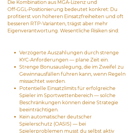
Die Kombination aus MGA-Lizenz und
Off‑GGL‑Positionierung bedeutet konkret: Du
profitierst von höheren Einsatzfreiheiten und oft
besseren RTP-Varianten, trägst aber mehr
Eigenverantwortung. Wesentliche Risiken sind:
Verzögerte Auszahlungen durch strenge
KYC-Anforderungen — plane Zeit ein.
Strenge Bonusauslegung, die im Zweifel zu
Gewinnausfällen führen kann, wenn Regeln
missachtet werden.
Potentielle Einsatzlimits für erfolgreiche
Spieler im Sportwettenbereich — solche
Beschränkungen können deine Strategie
beeinträchtigen.
Kein automatischer deutscher
Spielerschutz (OASIS) — bei
Spielerproblemen musst du selbst aktiv