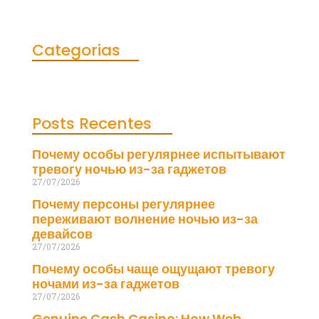
Categorias
Posts Recentes
Почему особы регулярнее испытывают
тревогу ночью из-за гаджетов
27/07/2026
Почему персоны регулярнее
переживают волнение ночью из-за
девайсов
27/07/2026
Почему особы чаще ощущают тревогу
ночами из-за гаджетов
27/07/2026
Genuine Cash Casino: How Web