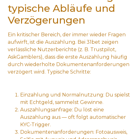
typische Abläufe und
Verzögerungen
Ein kritischer Bereich, der immer wieder Fragen
aufwirft, ist die Auszahlung. Bei 31bet zeigen
verlässliche Nutzerberichte (z. B. Trustpilot,
AskGamblers), dass die erste Auszahlung häufig
durch wiederholte Dokumentenanforderungen
verzögert wird. Typische Schritte:
Einzahlung und Normalnutzung: Du spielst
mit Echtgeld, sammelst Gewinne.
Auszahlungsanfrage: Du löst eine
Auszahlung aus — oft folgt automatischer
KYC-Trigger.
Dokumentenanforderungen: Fotoausweis,