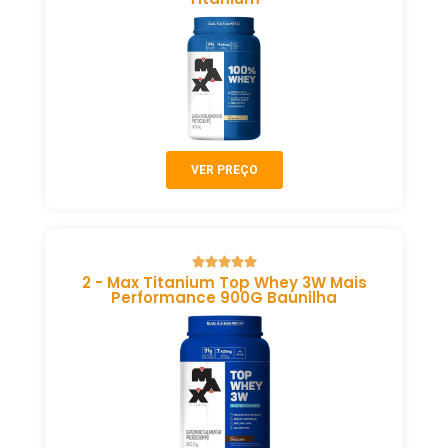
VER PREÇO
2 - Max Titanium Top Whey 3W Mais
Performance 900G Baunilha