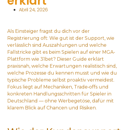
erklärt
Abril 24, 2026
Als Einsteiger fragst du dich vor der
Registrierung oft: Wie gut ist der Support, wie
verlässlich sind Auszahlungen und welche
Fallstricke gibt es beim Spielen auf einer MGA-
Plattform wie 31bet? Dieser Guide erklärt
praxisnah, welche Erwartungen realistisch sind,
welche Prozesse du kennen musst und wie du
typische Probleme selbst proaktiv vermeidest.
Fokus liegt auf Mechaniken, Trade‑offs und
konkreten Handlungsschritten für Spieler in
Deutschland — ohne Werbegetöse, dafür mit
klarem Blick auf Chancen und Risiken.