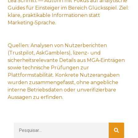
Lea Schmitt — Autorin mit Fokus auf analytische
Guides für Einsteiger im Bereich Glücksspiel. Ziel:
klare, praktikable Informationen statt
Marketing‑Sprache.
Quellen: Analysen von Nutzerberichten
(Trustpilot, AskGamblers), lizenz- und
sicherheitsrelevante Details aus MGA‑Einträgen
sowie technische Prüfungen zur
Plattformstabilität. Konkrete Nutzerangaben
wurden zusammengefasst, ohne angebliche
interne Betriebsdaten oder unverifizierbare
Aussagen zu erfinden.