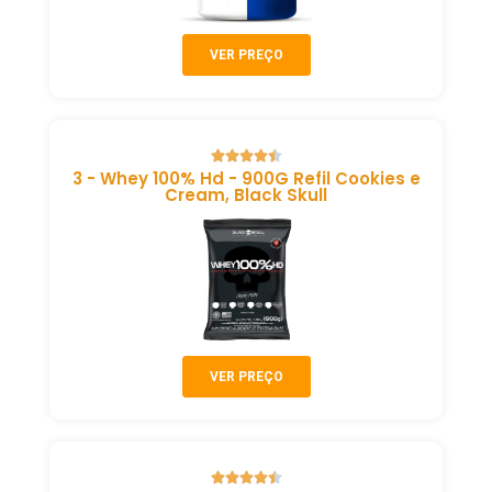
VER PREÇO
3 - Whey 100% Hd - 900G Refil Cookies e
Cream, Black Skull
VER PREÇO