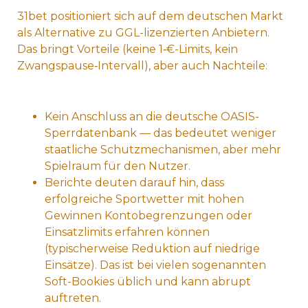
31bet positioniert sich auf dem deutschen Markt
als Alternative zu GGL-lizenzierten Anbietern.
Das bringt Vorteile (keine 1‑€-Limits, kein
Zwangspause‑Intervall), aber auch Nachteile:
Kein Anschluss an die deutsche OASIS-
Sperrdatenbank — das bedeutet weniger
staatliche Schutzmechanismen, aber mehr
Spielraum für den Nutzer.
Berichte deuten darauf hin, dass
erfolgreiche Sportwetter mit hohen
Gewinnen Kontobegrenzungen oder
Einsatzlimits erfahren können
(typischerweise Reduktion auf niedrige
Einsätze). Das ist bei vielen sogenannten
Soft-Bookies üblich und kann abrupt
auftreten.