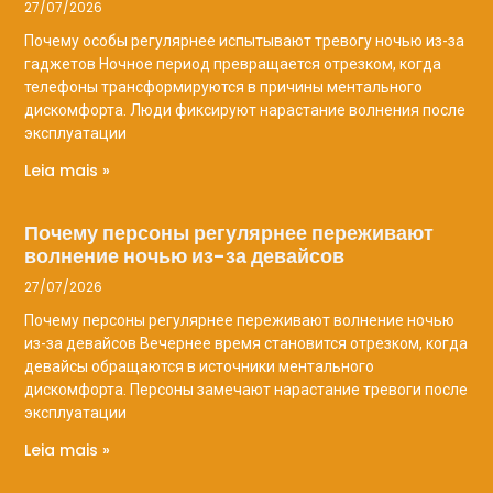
27/07/2026
Почему особы регулярнее испытывают тревогу ночью из-за
гаджетов Ночное период превращается отрезком, когда
телефоны трансформируются в причины ментального
дискомфорта. Люди фиксируют нарастание волнения после
эксплуатации
Leia mais »
Почему персоны регулярнее переживают
волнение ночью из-за девайсов
27/07/2026
Почему персоны регулярнее переживают волнение ночью
из-за девайсов Вечернее время становится отрезком, когда
девайсы обращаются в источники ментального
дискомфорта. Персоны замечают нарастание тревоги после
эксплуатации
Leia mais »