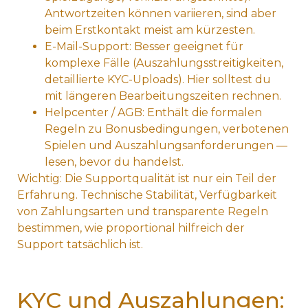
Antwortzeiten können variieren, sind aber
beim Erstkontakt meist am kürzesten.
E-Mail-Support: Besser geeignet für
komplexe Fälle (Auszahlungsstreitigkeiten,
detaillierte KYC-Uploads). Hier solltest du
mit längeren Bearbeitungszeiten rechnen.
Helpcenter / AGB: Enthält die formalen
Regeln zu Bonusbedingungen, verbotenen
Spielen und Auszahlungsanforderungen —
lesen, bevor du handelst.
Wichtig: Die Supportqualität ist nur ein Teil der
Erfahrung. Technische Stabilität, Verfügbarkeit
von Zahlungsarten und transparente Regeln
bestimmen, wie proportional hilfreich der
Support tatsächlich ist.
KYC und Auszahlungen: