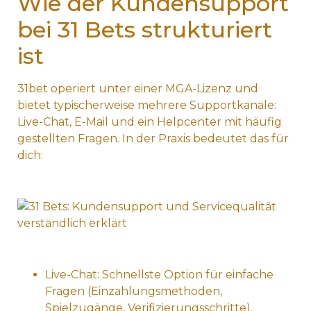
Wie der Kundensupport
bei 31 Bets strukturiert
ist
31bet operiert unter einer MGA-Lizenz und
bietet typischerweise mehrere Supportkanäle:
Live-Chat, E-Mail und ein Helpcenter mit häufig
gestellten Fragen. In der Praxis bedeutet das für
dich:
Live-Chat: Schnellste Option für einfache
Fragen (Einzahlungsmethoden,
Spielzugänge, Verifizierungsschritte).