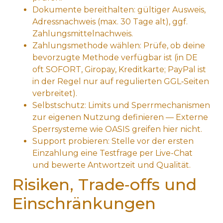
Dokumente bereithalten: gültiger Ausweis,
Adressnachweis (max. 30 Tage alt), ggf.
Zahlungsmittelnachweis.
Zahlungsmethode wählen: Prüfe, ob deine
bevorzugte Methode verfügbar ist (in DE
oft SOFORT, Giropay, Kreditkarte; PayPal ist
in der Regel nur auf regulierten GGL‑Seiten
verbreitet).
Selbstschutz: Limits und Sperrmechanismen
zur eigenen Nutzung definieren — Externe
Sperrsysteme wie OASIS greifen hier nicht.
Support probieren: Stelle vor der ersten
Einzahlung eine Testfrage per Live-Chat
und bewerte Antwortzeit und Qualität.
Risiken, Trade‑offs und
Einschränkungen