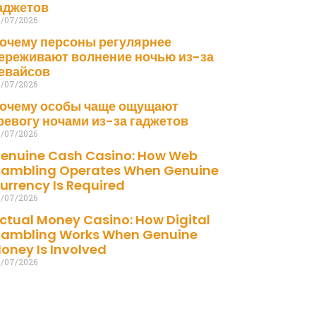
аджетов
/07/2026
очему персоны регулярнее
ереживают волнение ночью из-за
евайсов
/07/2026
очему особы чаще ощущают
ревогу ночами из-за гаджетов
/07/2026
enuine Cash Casino: How Web
ambling Operates When Genuine
urrency Is Required
/07/2026
ctual Money Casino: How Digital
ambling Works When Genuine
oney Is Involved
/07/2026