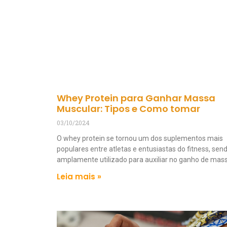
Whey Protein para Ganhar Massa
Muscular: Tipos e Como tomar
03/10/2024
O whey protein se tornou um dos suplementos mais
populares entre atletas e entusiastas do fitness, sen
amplamente utilizado para auxiliar no ganho de mas
Leia mais »